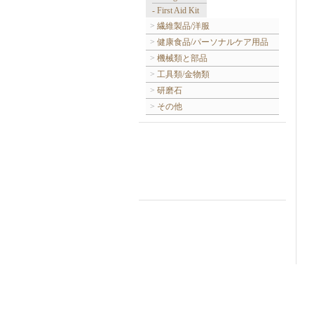
- First Aid Kit
>
繊維製品/洋服
>
健康食品/パーソナルケア用品
>
機械類と部品
>
工具類/金物類
>
研磨石
>
その他