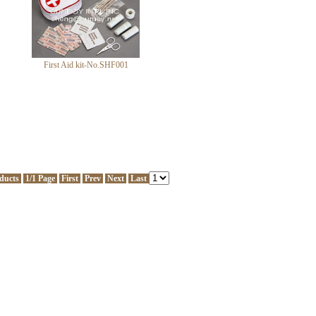
First Aid kit-No.SHF001
oducts
1/1 Page
First
Prev
Next
Last