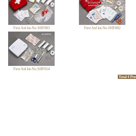
First Aid kit-No.SHF003
First Aid kit-No.SHF002
First Aid kit-No.SHF014
Total 4 Pr